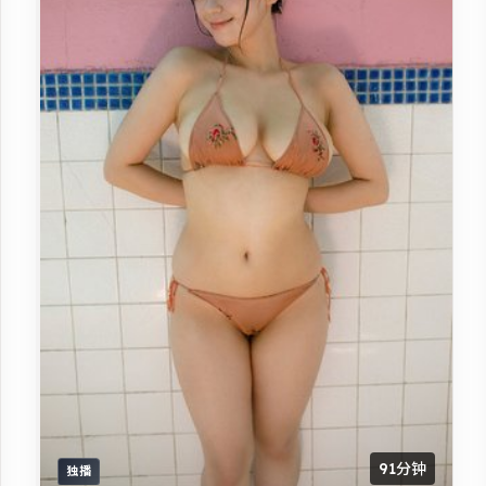
91分钟
独播