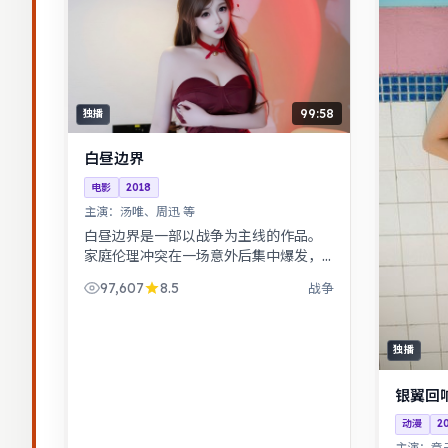
99:58
独播
白昼边界
电影
2018
主演：
汤唯、周迅 等
白昼边界是一部以战争为主线的作品。
家庭伦理冲突在一场意外后集中爆发，
情感冲击力足。奇幻世界观完整，伏笔
97,607
8.5
战争
回收利落，适合系列化追看。
独播
银翼回
动漫
2
主演：
章