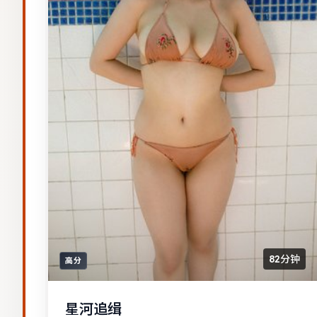
82分钟
高分
星河追缉