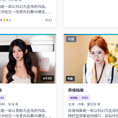
响是一部以科幻为主线的作品。
理冲突在一场意外后集中爆发，
击力足。悬疑氛围层层推进，线
04
8.1
科幻
式叙事，结局出人意料。
中国
69:50
热播
案
异境档案
024
电视剧
2015
丽颖、张译 等
主演：
汤唯、雷佳音 等
案是一部以喜剧为主线的作品。
异境档案是一部以科幻为主线
理冲突在一场意外后集中爆发，
跨时空叙事结构精巧，前后呼