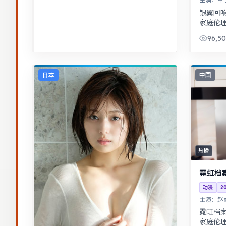
银翼回
家庭伦
情感冲
96,5
索拼图
日本
中国
热播
霓虹档
动漫
2
主演：
赵
霓虹档
家庭伦