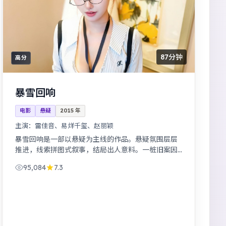
87分钟
高分
暴雪回响
电影
悬疑
2015
年
主演：
雷佳音、易烊千玺、赵丽颖
暴雪回响是一部以悬疑为主线的作品。悬疑氛围层层
推进，线索拼图式叙事，结局出人意料。一桩旧案因
新证据重启调查，真相远比表面更加残酷。
95,084
7.3