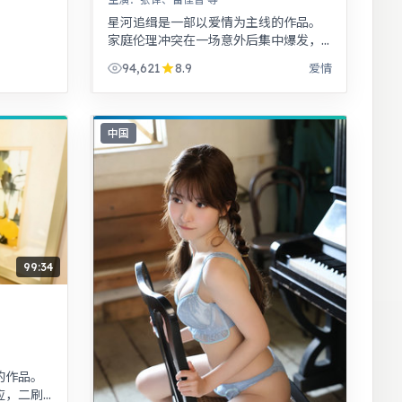
星河追缉是一部以爱情为主线的作品。
家庭伦理冲突在一场意外后集中爆发，
情感冲击力足。警匪对峙的心理战戏份
94,621
8.9
爱情
突出，节奏紧凑，场面调度成熟。
中国
99:34
的作品。
应，二刷