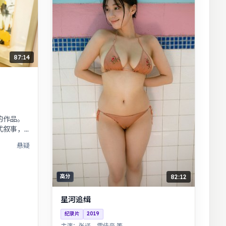
87:14
的作品。
式叙事，
证据重启
悬疑
。
82:12
高分
星河追缉
纪录片
2019
主演：
张译、雷佳音 等