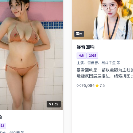
高分
暴雪回响
电影
2015
主演：
雷佳音、易烊千玺 等
暴雪回响是一部以悬疑为主线
悬疑氛围层层推进，线索拼图
结局出人意料。一桩旧案因新
95,084
7.3
调查，真相远比表面更加残酷
91:32
响
022
子怡、刘亦菲 等