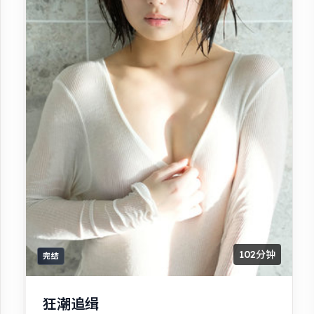
102分钟
完结
狂潮追缉