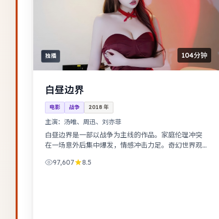
104分钟
独播
白昼边界
电影
战争
2018
年
主演：
汤唯、周迅、刘亦菲
白昼边界是一部以战争为主线的作品。家庭伦理冲突
在一场意外后集中爆发，情感冲击力足。奇幻世界观
完整，伏笔回收利落，适合系列化追看。
97,607
8.5