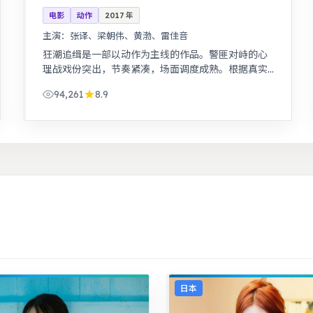
电影
动作
2017
年
主演：
张译、梁朝伟、黄渤、雷佳音
狂潮追缉是一部以动作为主线的作品。警匪对峙的心
理战戏份突出，节奏紧凑，场面调度成熟。根据真实
事件改编，纪实感强，表演克制而富有张力。
94,261
8.9
日本