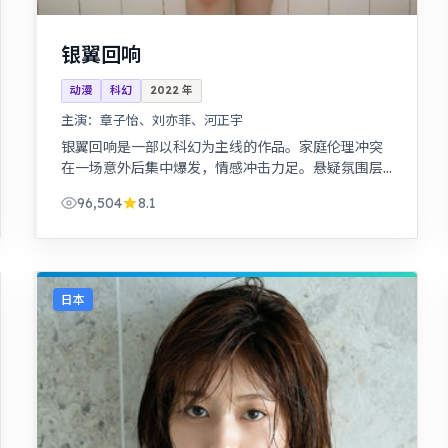
银翼回响
动漫
科幻
2022
年
主演：
章子怡、刘亦菲、河正宇
银翼回响是一部以科幻为主线的作品。家庭伦理冲突
在一场意外后集中爆发，情感冲击力足。悬疑氛围层
层推进，线索拼图式叙事，结局出人意料。
96,504
8.1
日本