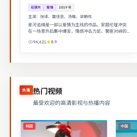
纪录片
爱情
2019
年
主演：
张译、雷佳音、汤唯、梁朝伟
星河追缉是一部以爱情为主线的作品。家庭伦理冲突
在一场意外后集中爆发，情感冲击力足。警匪对峙的
心理战戏份突出，节奏紧凑，场面调度成熟。
94,621
8.9
热门视频
热播
最受欢迎的高清影视与热播内容
韩国
中国